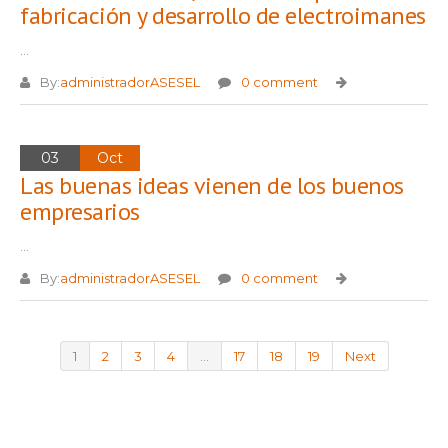
fabricación y desarrollo de electroimanes
...
By:
administradorASESEL
0 comment
03
Oct
Las buenas ideas vienen de los buenos
empresarios
...
By:
administradorASESEL
0 comment
1
2
3
4
…
17
18
19
Next