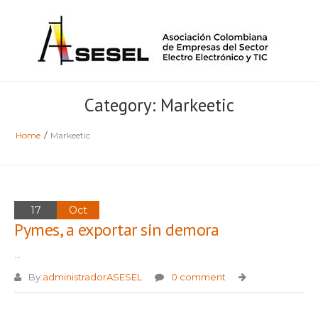
Category: Markeetic
Home
/
Markeetic
17
Oct
Pymes, a exportar sin demora
...
By:
administradorASESEL
0 comment