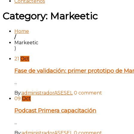
Contáctenos
Category: Markeetic
Home
/
Markeetic
)
21
Oct
Fase de validación: primer prototipo de Ma
...
By:
administradorASESEL
0 comment
09
Oct
Podcast Primera capacitación
...
By:
administradorASESEL
0 comment