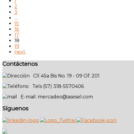
1
2
3
…
15
16
17
18
19
next
Contáctenos
Cll 45a Bis No. 19 - 09 Of. 201
Tels (57) 318-5570406
E-mail: mercadeo@asesel.com
Síguenos