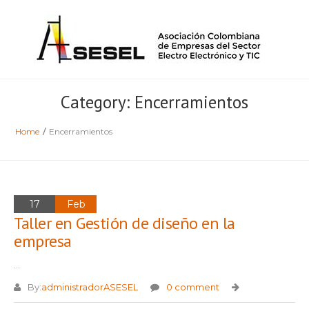
Category: Encerramientos
Home
/
Encerramientos
17
Feb
Taller en Gestión de diseño en la
empresa
...
By:
administradorASESEL
0 comment