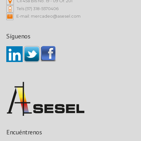
Cll 45a Bis No. 19 - 09 Of. 201
Tels (57) 318-5570406
E-mail: mercadeo@asesel.com
Síguenos
Encuéntrenos