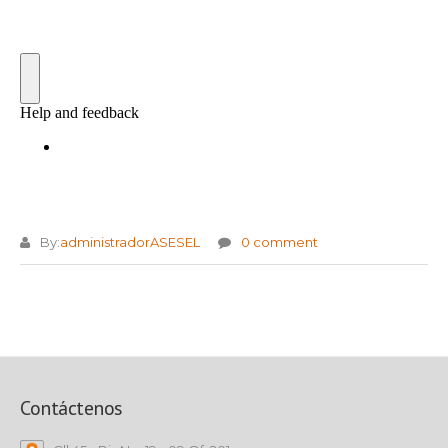
By:
administradorASESEL
0 comment
Contáctenos