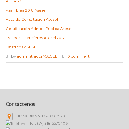
ACTA 33
Asamblea 2018 Asesel
Acta de Constitución Asesel
Certificación Admon Publica Asesel
Estados Financieros Asesel 2017
Estatutos ASESEL
By:
administradorASESEL
0 comment
Contáctenos
Cll 45a Bis No. 19 - 09 Of. 201
Tels (57) 318-5570406