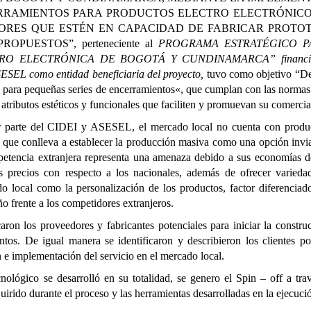
ERRAMIENTOS PARA PRODUCTOS ELECTRO ELECTRÓNICO
RES QUE ESTÉN EN CAPACIDAD DE FABRICAR PROTOT
 PROPUESTO
S”, pe
rteneciente al
PROGRAMA ESTRATÉGICO P
RO ELECTRÓNICA DE BOGOTÁ Y CUNDINAMARCA” financia
ESEL como entidad beneficiaria del proyecto
,
tuvo como objetivo “De
s para pequeñas series de encerramientos
«,
que cumplan con las normas 
atributos estéticos y funcionales que faciliten y promuevan su comercia
por parte del CIDEI y ASESEL, el mercado local no cuenta con produ
o que conlleva a establecer la producción masiva como una opción invi
petencia extranjera representa una amenaza debido a sus economías d
s precios con respecto a los nacionales, además de ofrecer varieda
o local como la personalización de los productos, factor diferenciad
ño frente a los competidores extranjeros.
caron los proveedores y fabricantes potenciales para iniciar la
constru
ntos. De igual manera se identificaron y describieron los clientes po
n e implementación del servicio en el mercado local.
nológico se desarrolló en su totalidad, se genero el Spin – off a tra
irido durante el proceso y las herramientas desarrolladas en la ejecuci