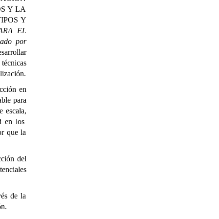
S Y LA
IPOS Y
ARA EL
do por
sarrollar
técnicas
lización
.
cción en
able para
e escala
,
d en los
or que la
cción
del
tencia
les
vés de la
ón.