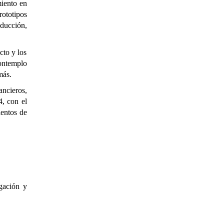
miento en
rototipos
oducción,
cto y los
contemplo
más.
ncieros,
14,
con el
ientos de
igación y