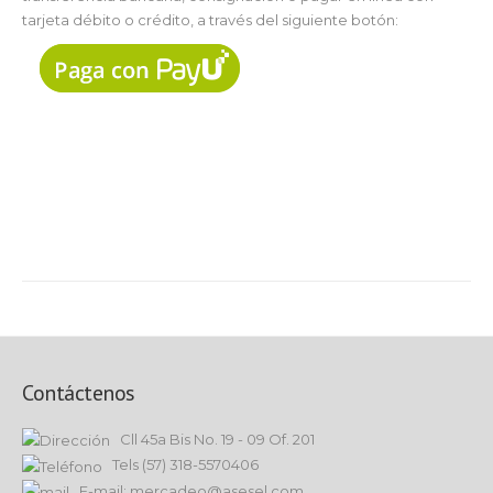
tarjeta débito o crédito, a través del siguiente botón:
Contáctenos
Cll 45a Bis No. 19 - 09 Of. 201
Tels (57) 318-5570406
E-mail: mercadeo@asesel.com