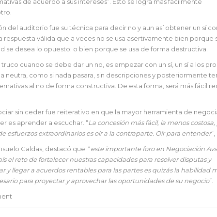
tivas de acuerdo a sus intereses”. Esto se logra más fácilmente
tro.
n del auditorio fue su técnica para decir no y aun así obtener un sí 
 respuesta válida que a veces no se usa asertivamente bien porque s
ad se desea lo opuesto; o bien porque se usa de forma destructiva.
 truco cuando se debe dar un no, es empezar con un sí, un sí a los pr
ma neutra, como si nada pasara, sin descripciones y posteriormente te
ernativas al no de forma constructiva. De esta forma, será más fácil re
gociar sin ceder fue reiterativo en que la mayor herramienta de negoc
er es aprender a escuchar. “
La concesión más fácil, la menos costosa,
e esfuerzos extraordinarios es oír a la contraparte. Oír para entender
”,
nsuelo Caldas, destacó que: “
este importante foro en Negociación A
el reto de fortalecer nuestras capacidades para resolver disputas y
ar y llegar a acuerdos rentables para las partes es quizás la habilidad 
sario para proyectar y aprovechar las oportunidades de su negocio
”.
ent