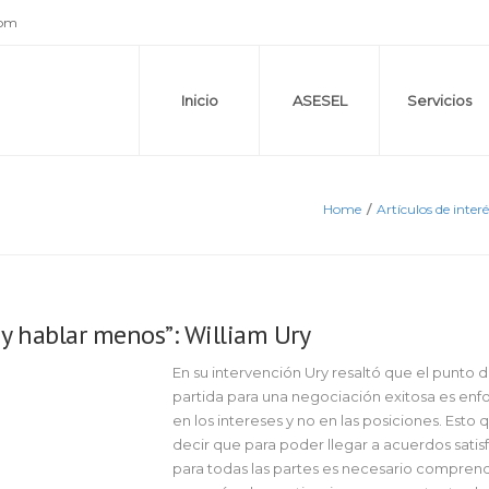
com
Inicio
ASESEL
Servicios
Home
/
Artículos de interé
y hablar menos”: William Ury
En su intervención Ury resaltó que el punto 
partida para una negociación exitosa es enf
en los intereses y no en las posiciones. Esto 
decir que para poder llegar a acuerdos satis
para todas las partes es necesario comprend