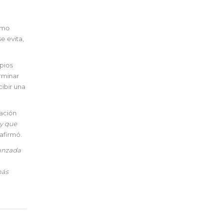
como
e evita,
opios
rminar
cibir una
iación
 y que
 afirmó.
vanzada
más