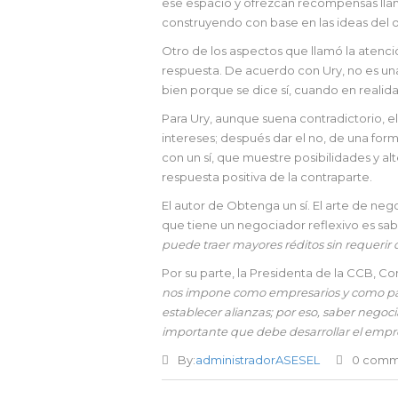
ese espacio y ofrezcan recompensas llama
construyendo con base en las ideas del o
Otro de los aspectos que llamó la atenció
respuesta. De acuerdo con Ury, no es una
bien porque se dice sí, cuando en realid
Para Ury, aunque suena contradictorio, el
intereses; después dar el no, de una for
con un sí, que muestre posibilidades y alt
respuesta positiva de la contraparte.
El autor de Obtenga un sí. El arte de ne
que tiene un negociador reflexivo es sab
puede traer mayores réditos sin requerir d
Por su parte, la Presidenta de la CCB, Co
nos impone como empresarios y como país 
establecer alianzas; por eso, saber negoci
importante que debe desarrollar el empre
By:
administradorASESEL
0 comm