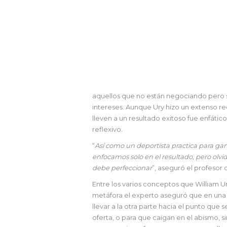
aquellos que no están negociando pero 
intereses. Aunque Ury hizo un extenso r
lleven a un resultado exitoso fue enfát
reflexivo.
“
Así como un deportista practica para ga
enfocamos solo en el resultado, pero olv
debe perfeccionar
”, aseguró el profesor 
Entre los varios conceptos que William U
metáfora el experto aseguró que en una 
llevar a la otra parte hacia el punto qu
oferta, o para que caigan en el abismo, s