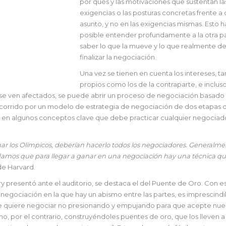
por qués y las motivaciones que sustentan la
exigencias o las posturas concretas frente a 
asunto, y no en las exigencias mismas. Esto 
posible entender profundamente a la otra pa
saber lo que la mueve y lo que realmente de
finalizar la negociación.
Una vez se tienen en cuenta los intereses, ta
propios como los de la contraparte, e incluso
se ven afectados, se puede abrir un proceso de negociación basado
ecorrido por un modelo de estrategia de negociación de dos etapas 
ico en algunos conceptos clave que debe practicar cualquier negociad
nar los Olímpicos, deberían hacerlo todos los negociadores. Generalme
idamos que para llegar a ganar en una negociación hay una técnica qu
de Harvard.
ry presentó ante el auditorio, se destaca el del Puente de Oro. Con e
negociación en la que hay un abismo entre las partes, es imprescindi
e se quiere negociar no presionando y empujando para que acepte nue
ino, por el contrario, construyéndoles puentes de oro, que los lleven a