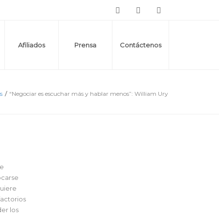
Afiliados
Prensa
Contáctenos
s
/
“Negociar es escuchar más y hablar menos”: William Ury
de
ocarse
quiere
factorios
er los