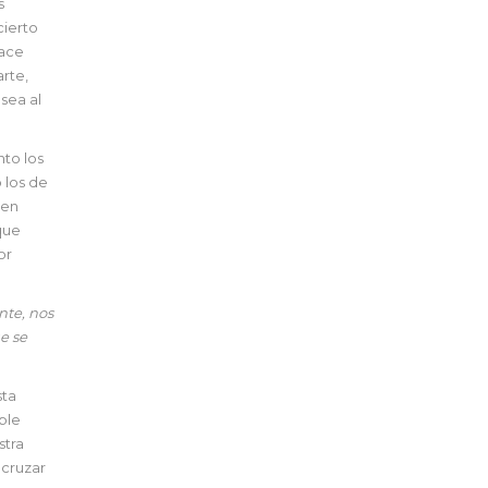
s
cierto
hace
rte,
sea al
nto los
 los de
 en
que
or
nte, nos
e se
sta
ble
stra
 cruzar