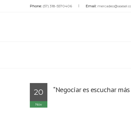
Phone:
(57) 318-5570406
Email:
mercadeo@asesel.
“Negociar es escuchar más 
20
Nov