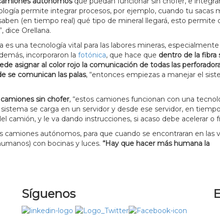
camiones autónomos
que puedan funcionar sin chofer, e integra
nología permite integrar procesos, por ejemplo, cuando tu sacas 
 saben (en tiempo real) qué tipo de mineral llegará, esto permite
, dice Orellana.
ica es una tecnología vital para las labores mineras, especialmente 
Además, incorporaron la
fotónica
, que hace que
dentro de la fibra 
de asignar al color rojo la comunicación de todas las perforador
de se comunican las palas
, “entonces empiezas a manejar el sis
camiones sin chofer
, “estos camiones funcionan con una tecnol
l sistema se carga en un servidor y desde ese servidor, en tiempo 
del camión, y le va dando instrucciones, si acaso debe acelerar o f
os camiones autónomos, para que cuando se encontraran en las ví
s humanos) con bocinas y luces.
“Hay que hacer más humana la
Síguenos
E