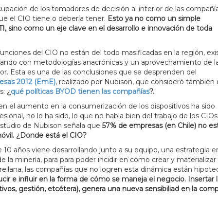
ocupación de los tomadores de decisión al interior de las compañía
ue el CIO tiene o debería tener.
Esto ya no como un simple
I, sino como un eje clave en el desarrollo e innovación de toda
nciones del CIO no están del todo masificadas en la región, exi
ndo con metodologías anacrónicas y un aprovechamiento de l
or. Esta es una de las conclusiones que se desprenden del
resas 2012 (EmE)
, realizado por Nubison, que consideró también
s:
¿
qué políticas BYOD tienen las compañías
?.
ien el aumento en la consumerización de los dispositivos ha sido
ional, no lo ha sido, lo que no habla bien del trabajo de los CIOs
 estudio de Nubison señala que
57% de empresas (en Chile) no es
móvil. ¿Donde está el CIO?
e 10 años viene desarrollando junto a su equipo, una estrategia 
de la minería, para para poder incidir en cómo crear y materializar
Orellana, las compañías que no logren esta dinámica están hipot
cir e influir en la forma de cómo se maneja el negocio. Insertar 
tivos, gestión, etcétera), genera una nueva sensibiliad en la comp