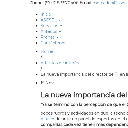
Phone:
(57) 318-5570406
Email:
mercadeo@asese
Inicio
ASESEL
Servicios
Afiliados
Prensa
Contáctenos
Home
/
Artículos de interés
/
La nueva importancia del director de TI en 
15
Nov
La nueva importancia del 
“
Ya se terminó con la percepción de que el 
pocos rubros y
actividades en que la tecnol
Arauco
durante un panel de expertos en el
compañías cada vez tienen más dependenci