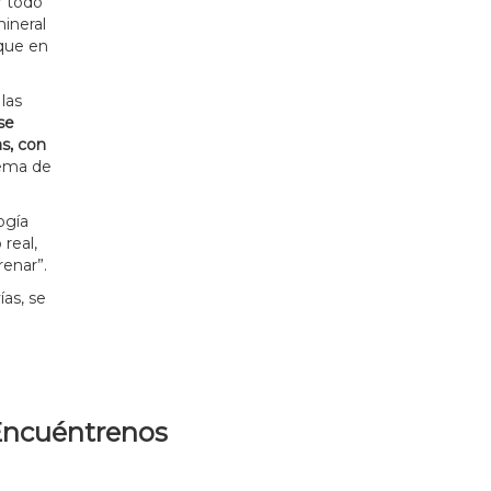
r todo
mineral
 que en
las
se
as, con
tema de
ogía
real,
renar”.
as, se
ncuéntrenos