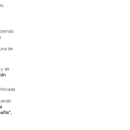
s,
stiendo
a
 una de
 y de
tán
enfocada
ecando
la
añía”,