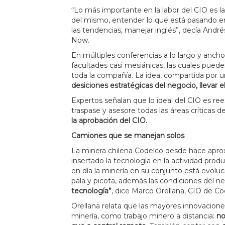
“Lo más importante en la labor del CIO es l
del mismo, entender lo que está pasando en
las tendencias, manejar inglés”, decía André
Now.
En múltiples conferencias a lo largo y ancho
facultades casi mesiánicas, las cuales pueden
toda la compañía. La idea, compartida por 
desiciones estratégicas del negocio, llevar e
Expertos señalan que lo ideal del CIO es re
traspase y asesore todas las áreas críticas d
la aprobación del CIO.
Camiones que se manejan solos
La minera chilena Codelco desde hace apr
insertado la tecnología en la actividad pro
en día la minería en su conjunto está evoluc
pala y picota, además las condiciones del n
tecnología”
, dice Marco Orellana, CIO de Co
Orellana relata que las mayores innovacione
minería, como trabajo minero a distancia:
no