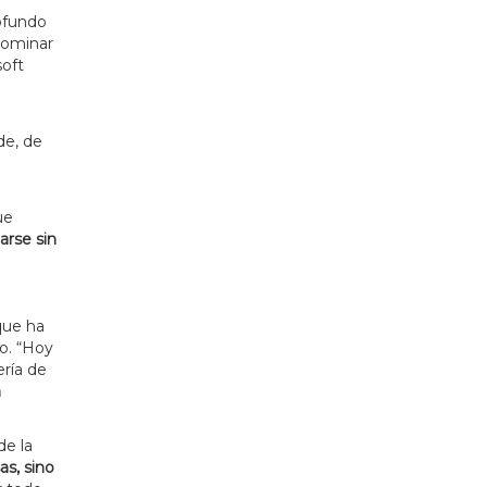
rofundo
dominar
soft
de, de
ue
arse sin
 que ha
o. “Hoy
ería de
a
de la
as, sino