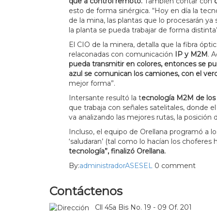
que a control remoto.
También contar con
esto de forma sinérgica. “Hoy en día la tec
de la mina, las plantas que lo procesarán ya
la planta se pueda trabajar de forma distinta”
El CIO de la minera, detalla que la fibra ópt
relaconadas con comunicación
IP y M2M
. 
pueda transmitir en colores, entonces se pue
azul se comunican los camiones, con el ver
mejor forma”.
Intersante resultó la t
ecnología M2M de los 
que trabaja con señales satelitales, donde e
va analizando las mejores rutas, la posición 
Incluso, el equipo de Orellana programó a l
‘saludaran’ (tal como lo hacían los chofere
tecnología”, finalizó Orellana.
By:
administradorASESEL
0 comment
Contáctenos
Cll 45a Bis No. 19 - 09 Of. 201