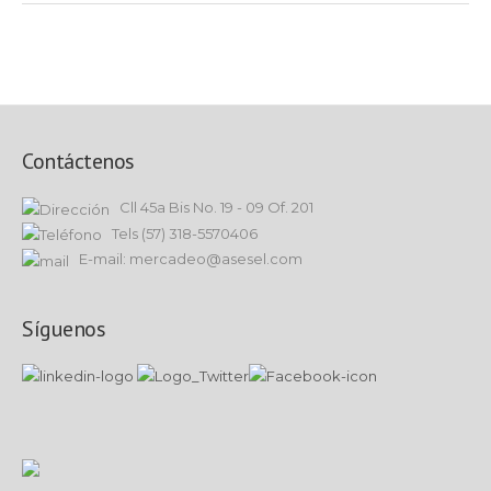
Contáctenos
Cll 45a Bis No. 19 - 09 Of. 201
Tels (57) 318-5570406
E-mail: mercadeo@asesel.com
Síguenos