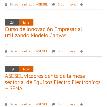
By:
administradorASESEL
0 comment
23
Ene
Curso de Innovación Empresarial
utilizando Modelo Canvas
...
By:
administradorASESEL
0 comment
19
Nov
ASESEL vicepresidente de la mesa
sectorial de Equipos Electro Electrónicos
– SENA
...
By:
administradorASESEL
0 comment