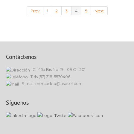
Prev
1
2
3
4
5
Next
Contáctenos
Cll 45a Bis No. 19 - 09 Of. 201
Tels (57) 318-5570406
E-mail: mercadeo@asesel.com
Síguenos