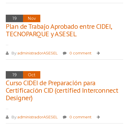
19
Nov
Plan de Trabajo Aprobado entre CIDEI,
TECNOPARQUE y ASESEL
...
By:
administradorASESEL
0 comment
19
Oct
Curso CIDEI de Preparación para
Certificación CID (certified Interconnect
Designer)
...
By:
administradorASESEL
0 comment