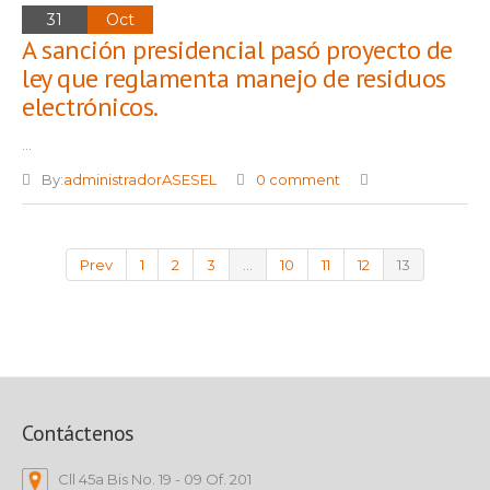
31
Oct
A sanción presidencial pasó proyecto de
ley que reglamenta manejo de residuos
electrónicos.
...
By:
administradorASESEL
0 comment
Prev
1
2
3
…
10
11
12
13
Contáctenos
Cll 45a Bis No. 19 - 09 Of. 201