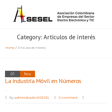
Category: Artículos de interés
Home
/
Artículos de interés
)
01
Nov
La Industria Móvil en Números
...
By:
administradorASESEL
0 comment