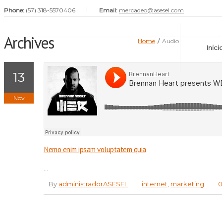
Phone:
(57) 318-5570406
Email:
mercadeo@asesel.com
Archives
Home
/
Audio
Inici
13
Nov
Nemo enim ipsam voluptatem quia
...
By:
administradorASESEL
internet
,
marketing