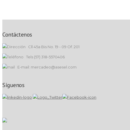
Contáctenos
Cll 45a Bis No. 19 - 09 Of. 201
Tels (57) 318-5570406
E-mail: mercadeo@asesel.com
Síguenos